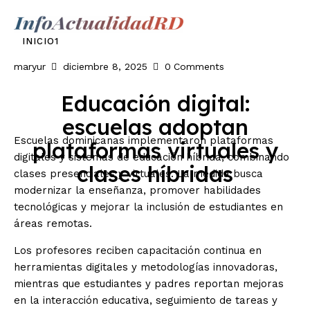
Inicio
INICIO1
maryur
diciembre 8, 2025
0
Comments
Nacionales
Educación digital:
Economia
escuelas adoptan
Escuelas dominicanas implementaron plataformas
plataformas virtuales y
Internacionales
digitales y sistemas de educación híbrida, combinando
clases híbridas
clases presenciales y virtuales. La medida busca
Deporte
modernizar la enseñanza, promover habilidades
tecnológicas y mejorar la inclusión de estudiantes en
áreas remotas.
Los profesores reciben capacitación continua en
herramientas digitales y metodologías innovadoras,
mientras que estudiantes y padres reportan mejoras
en la interacción educativa, seguimiento de tareas y