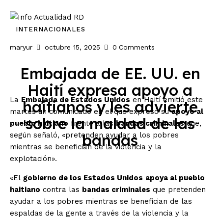
Inicio
INTERNACIONALES
maryur
octubre 15, 2025
0
Comments
Nacionales
Embajada de EE. UU. en
Economia
Haití expresa apoyo a
La
Embajada de Estados Unidos
en Haití emitió este
haitianos y les advierte
Internacionales
martes un comunicado en el que expresó su
apoyo al
sobre la maldad de las
pueblo haitiano
frente a las
bandas criminales
que,
Deporte
según señaló, «pretenden ayudar a los pobres
bandas
mientras se benefician de la violencia y la
explotación».
«El
gobierno de los Estados Unidos
apoya al pueblo
haitiano
contra las
bandas criminales
que pretenden
ayudar a los pobres mientras se benefician de las
espaldas de la gente a través de la violencia y la