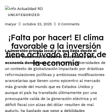
Inicio
UNCATEGORIZED
maryur
octubre 23, 2025
0
Comments
Nacionales
¡Falta por hacer! El clima
Economia
favorable a la inversión
La inversión privada local y la que llega desde el
tiene activado el motor de
Internacionales
exterior tienen motorizado el crecimiento de la
la economía
economía dominicana
a pesar de las adversidades de
Deporte
un contexto de globalización impactado por drásticas
reformulaciones políticas y ambiciosas modificaciones
arancelarias que tienen como epicentro al mercado
más grande del mundo que es Estados Unidos y
aunque el país ha transitado últimamente por una
preocupante caída de la generación eléctrica y el
déficit fiscal con alzas del dólar resulten de mal
augurio, ha bastado que pese a debilidades