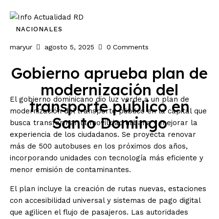
Inicio
NACIONALES
maryur
agosto 5, 2025
0
Comments
Nacionales
Gobierno aprueba plan de
Economia
modernización del
El gobierno dominicano dio luz verde a un plan de
transporte público en
Internacionales
modernización del transporte público en la capital que
Santo Domingo
busca transformar la movilidad urbana y mejorar la
Deporte
experiencia de los ciudadanos. Se proyecta renovar
más de 500 autobuses en los próximos dos años,
incorporando unidades con tecnología más eficiente y
menor emisión de contaminantes.
El plan incluye la creación de rutas nuevas, estaciones
con accesibilidad universal y sistemas de pago digital
que agilicen el flujo de pasajeros. Las autoridades