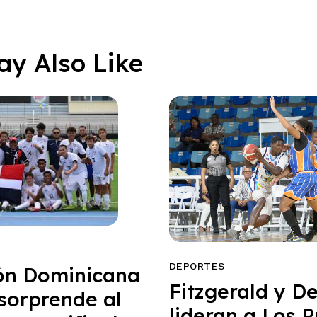
ay Also Like
DEPORTES
ón Dominicana
Fitzgerald y De
sorprende al
lideran a Los 