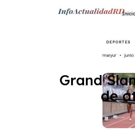
Inici
Inicio
Nacionales
DEPORTES
maryur
junio
Economia
Grand Slam
Internacion
de a
Deporte