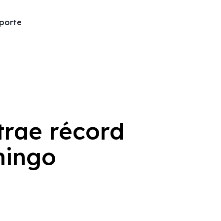
porte
trae récord
mingo