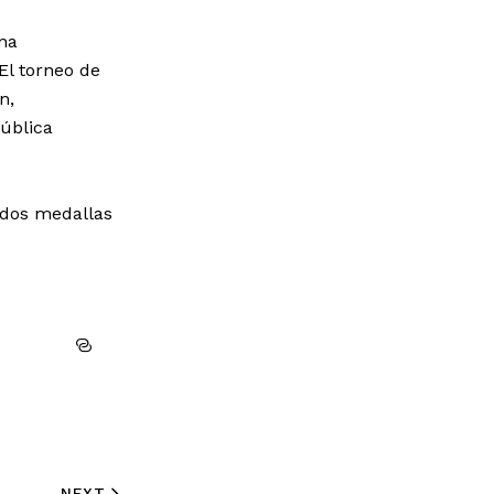
na
El torneo de
n,
pública
 dos medallas
NEXT