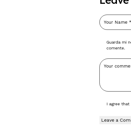
Leave
Guarda mi n
comente.
I agree tha