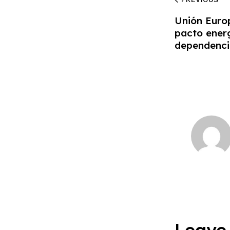
Unión Euro
pacto energ
dependenci