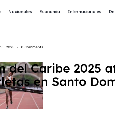
o
Nacionales
Economia
Internacionales
De
 13, 2025
0
Comments
 del Caribe 2025 a
ales
tletas en Santo Do