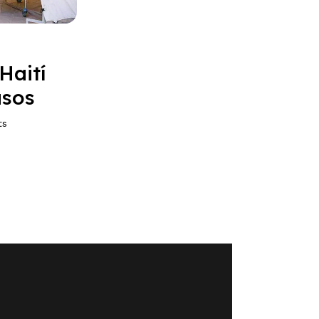
Haití
asos
ts