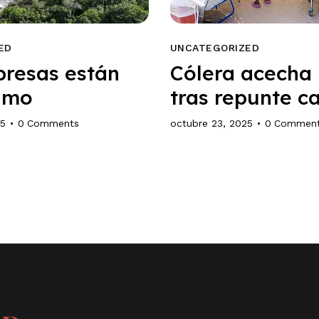
ED
UNCATEGORIZED
resas están
Cólera acecha 
imo
tras repunte c
25
0
Comments
octubre 23, 2025
0
Commen