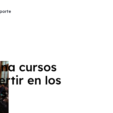
porte
ana cursos
rtir en los
os