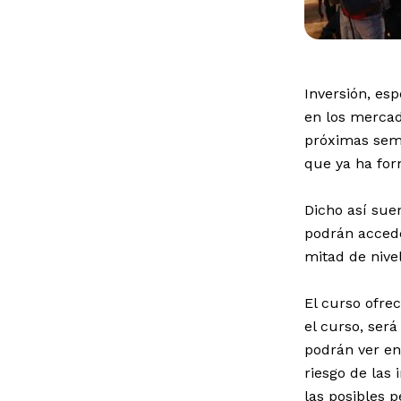
Inversión, esp
en los mercad
próximas sema
que ya ha for
Dicho así suen
podrán acceder
mitad de nive
El curso ofrec
el curso, ser
podrán ver en
riesgo de las 
las posibles p