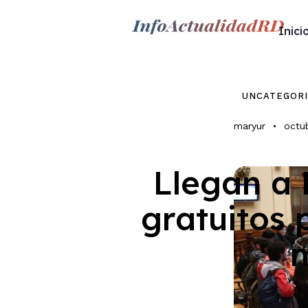
Inici
Inicio
Nacionales
UNCATEGOR
maryur
octu
Economia
Llegan a 
Internacion
gratuitos 
m
Deporte