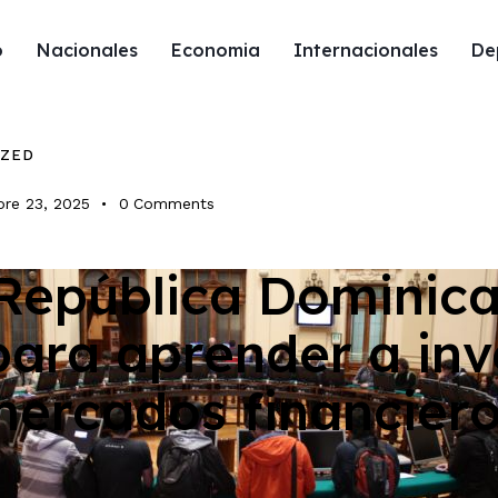
o
Nacionales
Economia
Internacionales
De
IZED
bre 23, 2025
0
Comments
República Dominic
ales
para aprender a inve
ercados financier