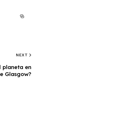
NEXT
l planeta en
de Glasgow?