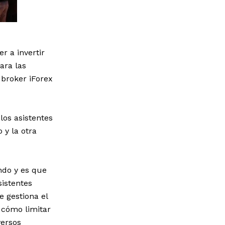
r a invertir
ara las
broker iForex
los asistentes
 y la otra
endo y es que
sistentes
 gestiona el
, cómo limitar
versos