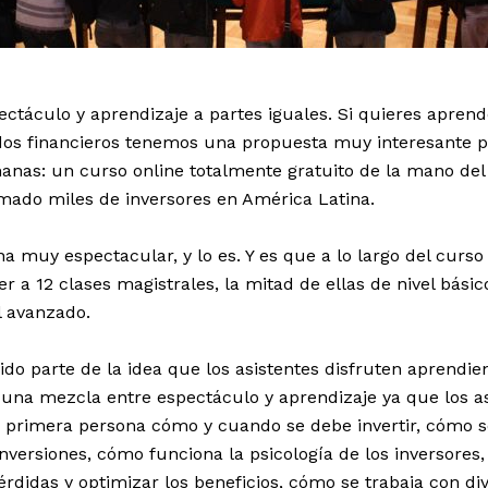
ectáculo y aprendizaje a partes iguales. Si quieres aprende
os financieros tenemos una propuesta muy interesante p
nas: un curso online totalmente gratuito de la mano del 
mado miles de inversores en América Latina.
a muy espectacular, y lo es. Y es que a lo largo del curso 
 a 12 clases magistrales, la mitad de ellas de nivel básico
l avanzado.
ido parte de la idea que los asistentes disfruten aprendi
á una mezcla entre espectáculo y aprendizaje ya que los a
 primera persona cómo y cuando se debe invertir, cómo se
inversiones, cómo funciona la psicología de los inversores
érdidas y optimizar los beneficios, cómo se trabaja con di