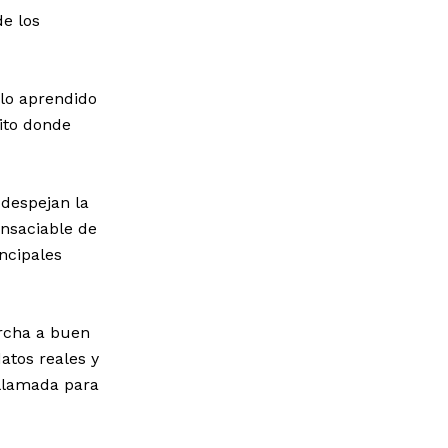
e los
 lo aprendido
ito donde
 despejan la
insaciable de
ncipales
rcha a buen
datos reales y
llamada para