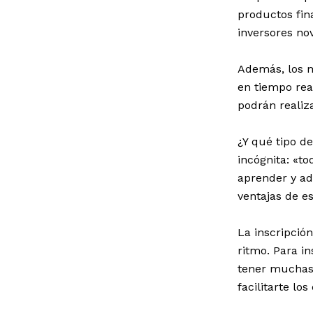
productos fin
inversores nov
Además, los m
en tiempo rea
podrán realiza
¿Y qué tipo de
incógnita: «t
aprender y ad
ventajas de e
La inscripció
ritmo. Para in
tener muchas 
facilitarte lo