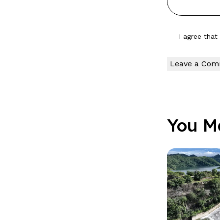
I agree tha
You M