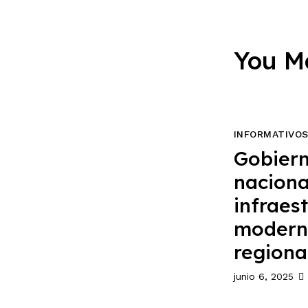
You M
INFORMATIVO
Gobiern
naciona
infraes
moderni
regiona
junio 6, 2025