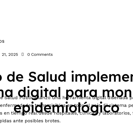
OS
o 21, 2025
0
Comments
io de Salud impleme
ma digital para mon
ales
 de Salud Pública lanzó una herramienta digital diseñada p
epidemiológico
enfermedades transmisibles en todo el país. El sistema p
s en tiempo real desde hospitales, clínicas y laboratorios, 
pidas ante posibles brotes.