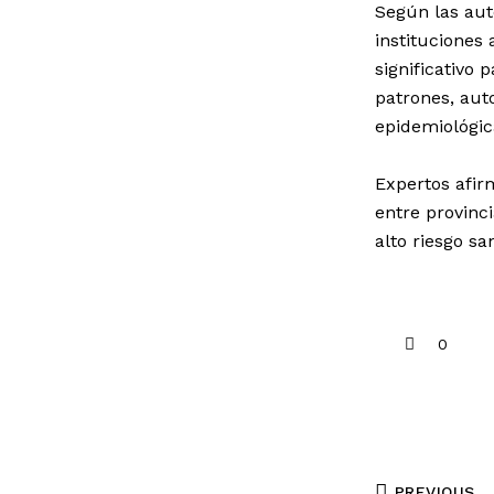
Según las aut
instituciones
significativo 
patrones, auto
epidemiológic
Expertos afir
entre provinc
alto riesgo san
0
PREVIOUS