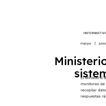
Inicio
Nacionales
INFORMATIV
maryur
juni
Economia
Minister
siste
Internacion
El Ministerio
monitoreo de 
Deporte
recopilar dato
respuestas rá