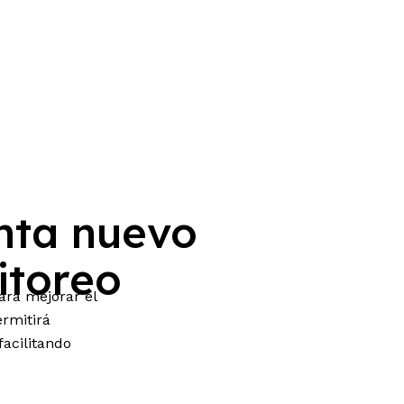
nta nuevo
itoreo
ara mejorar el
ermitirá
facilitando