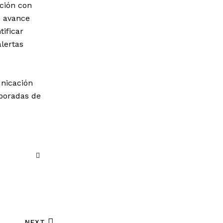
ación con
n avance
tificar
alertas
unicación
mporadas de
NEXT