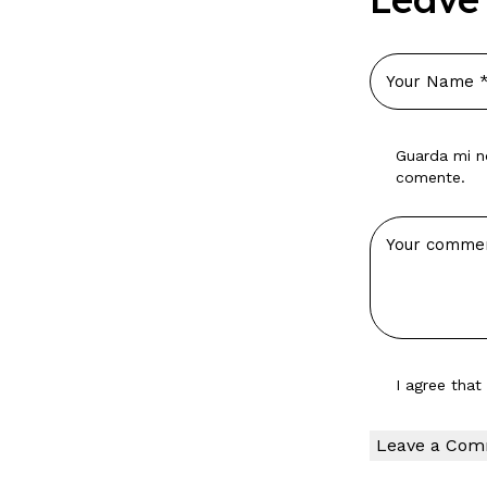
Guarda mi n
comente.
I agree tha