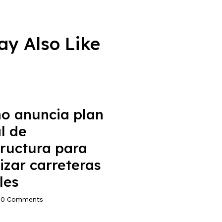
ay Also Like
S
o anuncia plan
l de
tructura para
zar carreteras
les
0
Comments