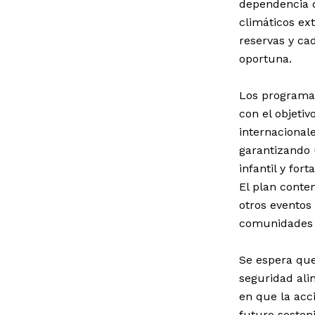
dependencia d
climáticos ex
reservas y ca
oportuna.
Los programas
con el objetiv
internacional
garantizando 
infantil y for
El plan conte
otros eventos
comunidades l
Se espera que
seguridad ali
en que la acc
futuro sosteni