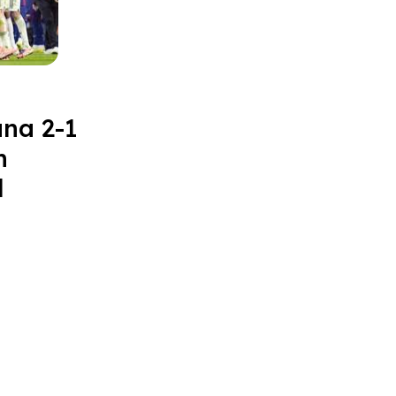
na 2-1
n
l