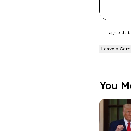
I agree tha
You M