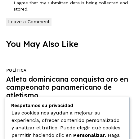
I agree that my submitted data is being
collected and
stored
.
You May Also Like
POLÍTICA
Atleta dominicana conquista oro en
campeonato panamericano de
atletismo
octubre 28, 2025
0
Comments
Respetamos su privacidad
Las cookies nos ayudan a mejorar su
experiencia, ofrecer contenido personalizado
y analizar el tráfico. Puede elegir qué cookies
POLÍTICA
permitir haciendo clic en
Personalizar
. Haga
Selección Dominicana de voleibol