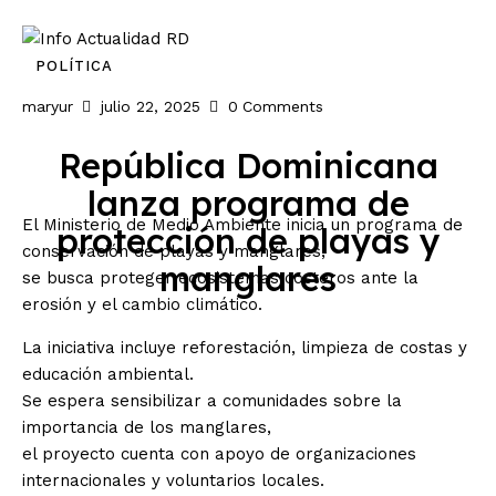
Inicio
POLÍTICA
maryur
julio 22, 2025
0
Comments
Nacionales
República Dominicana
Economia
lanza programa de
El Ministerio de Medio Ambiente inicia un programa de
protección de playas y
Internacionales
conservación de playas y manglares,
manglares
se busca proteger ecosistemas costeros ante la
Deporte
erosión y el cambio climático.
La iniciativa incluye reforestación, limpieza de costas y
educación ambiental.
Se espera sensibilizar a comunidades sobre la
importancia de los manglares,
el proyecto cuenta con apoyo de organizaciones
internacionales y voluntarios locales.